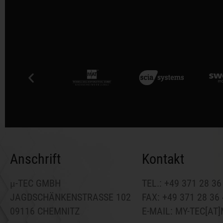
Anschrift
Kontakt
μ-TEC GMBH
TEL.: +49 371 28 36
JAGDSCHÄNKENSTRASSE 102
FAX: +49 371 28 36
09116 CHEMNITZ
E-MAIL: MY-TEC[AT]